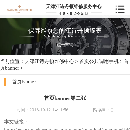
天津江诗丹顿维修服务中心
400-882-9682
保养维修您的江诗丹顿腕表
Maintain and repair your watch
点击查询
当前位置：
天津江诗丹顿维修中心
>
首页公共调用手机
>
首
页banner
>
首页banner
首页banner第二张
时间：2018-10-12 14:11:56
阅读量：(
)
本文链接：
http://www.tjvacheronconstantin.com/syggdysj/sybanner/14