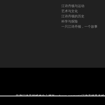
江诗丹顿与运动
艺术与文化
江诗丹顿的历史
科学与探险
一只江诗丹顿，一个故事
天津江诗丹顿维修中心拥有vacheron-constantin
一个世纪以