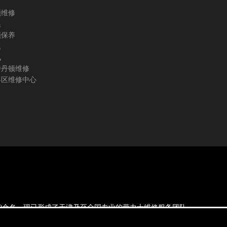
顿维修
换
顿保养
题
讯
诗丹顿维修
各区维修中心
级技师10余名，现已形成了天津乃至全国专业的劳力士维修服务团队。
的经典象征.