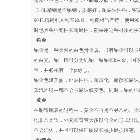
是永不褪色，不变形，不刺激皮肤，环保，外观
316L精钢是不锈钢，质感好，耐腐蚀性强，密
904L精钢引入制表领域，制造相当严苛，使用
时也具备强韧性和耐磨性，能采用这种材质的手表
铂金
铂金是一种天然的白色贵金属。只有铂金可以被
的白光。铂一般可分为纯铂、铱铂和k白金。国家
宝，并必须有一个pt标志。
铂金色泽美丽，延展性强，耐熔化、摩擦和腐蚀
蒸汽环境中都不会被腐蚀或变色。同时，铂的强
黄金
在制造腕表的过程中，黄金不再是不寻常的。金
地非常柔软，外壳和背带大多以合金的形式出现
不会消失，并且可以保证硬度和减少磨损痕迹。