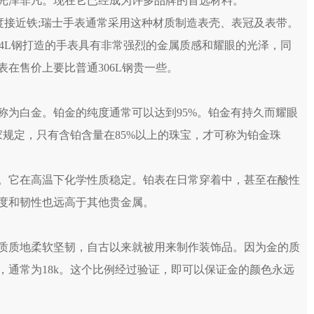
光泽非凡。现在它已经成为许多品牌的首选材料。
度接近铁;瑞士手表通常采用这种材质制造表壳、表冠及表带。
904L钢打造的手表具有非常强烈的金属质感和耀眼的光泽，同
在售价上要比普通306L钢贵一些。
称为白金。铂金的纯度通常可以达到95%。铂金有持久而耀眼
规定，只有含铂含量在85%以上的珠宝，才可称为铂金珠
。它在高温下化学性质稳定。铂表在日常穿着中，甚至在酸性
度和韧性也远高于其他贵金属。
质质地柔软坚韧，自古以来就被用来制作装饰品。因为金的质
，通常为18k。这个比例经过验证，即可以保证金的颜色永远