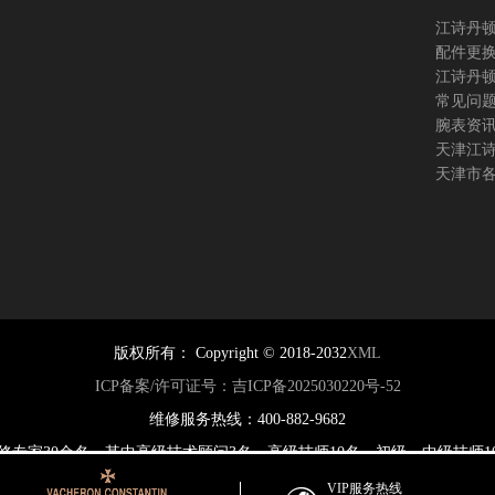
江诗丹
配件更
江诗丹
常见问
腕表资
天津江
天津市
版权所有：
Copyright © 2018-2032
XML
ICP备案/许可证号：吉ICP备2025030220号-52
维修服务热线：400-882-9682
江诗丹顿手表维修专家30余名，其中高级技术顾问3名、高级技师10名，初级、中
来,劳力士凭借卓越性能,显赫风格及创新技术成为展现典雅气质及显赫风度
VIP服务热线