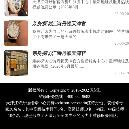
天津江诗丹顿官方售后服务中心｜最新地址及服务热线
权威信息公示（2026年6月......
26-06-20
亲身探访江诗丹顿天津官
我最近因为自己的江诗丹顿腕表出现走时偏差，特意抽
了个周末去了一趟天津的......
26-06-20
亲身探访江诗丹顿天津官
亲身探访江诗丹顿天津官方售后服务中心｜最新地址及
服务热线（2026年6月最新......
26-06-19
XML
版权所有：
Copyright © 2018-2032
维修服务热线：400-882-9682
天津江诗丹顿维修中心拥有vacheron-constantin江诗丹顿手表维修专
家30余名，其中高级技术顾问3名、高级技师10名，初级、中级技师
10余名，现已形成了天津乃至全国专业的劳力士维修服务团队。