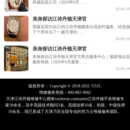
权威信息公示（2026年6月......
26-06-20
亲身探访江诗丹顿天津官
我最近因为自己的江诗丹顿腕表出现走时偏差，特意抽
了个周末去了一趟天津的......
26-06-20
亲身探访江诗丹顿天津官
亲身探访江诗丹顿天津官方售后服务中心｜最新地址及
服务热线（2026年6月最新......
26-06-19
XML
版权所有：
Copyright © 2018-2032
维修服务热线：400-882-9682
天津江诗丹顿维修中心拥有vacheron-constantin江诗丹顿手表维修专
家30余名，其中高级技术顾问3名、高级技师10名，初级、中级技师
10余名，现已形成了天津乃至全国专业的劳力士维修服务团队。