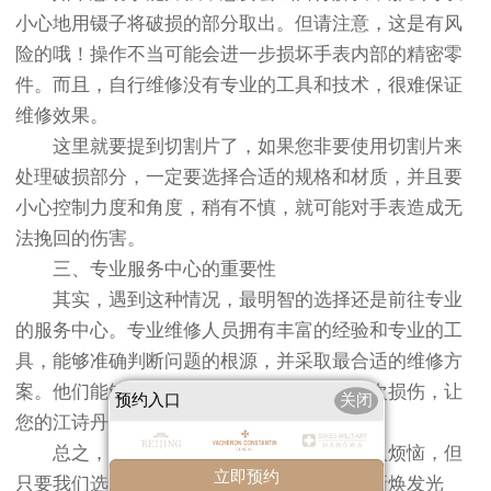
小心地用镊子将破损的部分取出。但请注意，这是有风
险的哦！操作不当可能会进一步损坏手表内部的精密零
件。而且，自行维修没有专业的工具和技术，很难保证
维修效果。
这里就要提到切割片了，如果您非要使用切割片来
处理破损部分，一定要选择合适的规格和材质，并且要
小心控制力度和角度，稍有不慎，就可能对手表造成无
法挽回的伤害。
三、专业服务中心的重要性
其实，遇到这种情况，最明智的选择还是前往专业
的服务中心。专业维修人员拥有丰富的经验和专业的工
具，能够准确判断问题的根源，并采取最合适的维修方
案。他们能够确保手表在维修过程中不受二次损伤，让
预约入口
关闭
您的江诗丹顿手表恢复如初。
总之，江诗丹顿手表日历框破损虽然让人烦恼，但
立即预约
只要我们选择正确的处理方式，就能让它重新焕发光