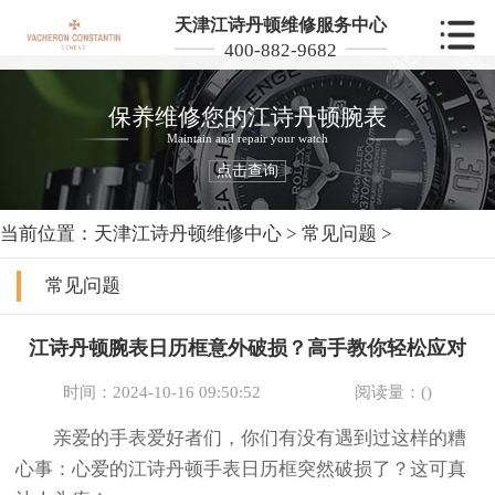
天津江诗丹顿维修服务中心
400-882-9682
保养维修您的江诗丹顿腕表
Maintain and repair your watch
点击查询
当前位置：
天津江诗丹顿维修中心
>
常见问题
>
常见问题
江诗丹顿腕表日历框意外破损？高手教你轻松应对
时间：2024-10-16 09:50:52
阅读量：(
)
亲爱的手表爱好者们，你们有没有遇到过这样的糟
心事：心爱的江诗丹顿手表日历框突然破损了？这可真