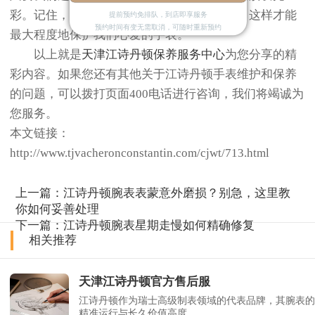
彩。记住，专业的事还是交给专业的人来做，这样才能
提前预约免排队，到店即享服务
预约时间有变无需取消，可随时重新预约
最大程度地保护我们心爱的手表。
以上就是
天津江诗丹顿保养服务中心
为您分享的精
彩内容。如果您还有其他关于江诗丹顿手表维护和保养
的问题，可以拨打页面400电话进行咨询，我们将竭诚为
您服务。
本文链接：
http://www.tjvacheronconstantin.com/cjwt/713.html
上一篇：
江诗丹顿腕表表蒙意外磨损？别急，这里教
你如何妥善处理
下一篇：
江诗丹顿腕表星期走慢如何精确修复
相关推荐
天津江诗丹顿官方售后服
江诗丹顿作为瑞士高级制表领域的代表品牌，其腕表的
精准运行与长久价值高度......