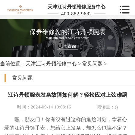
天津江诗丹顿维修服务中心
400-882-9682
保养维修您的江诗丹顿腕表
Maintain and repair your watch
点击查询
当前位置：
天津江诗丹顿维修中心
>
常见问题
>
常见问题
江诗丹顿腕表发条故障如何解？轻松应对上弦难题
时间：2024-09-14 10:03:16
阅读量：(
)
嘿，朋友们！你有没有过这样的尴尬时刻，拿着心
爱的江诗丹顿手表，想给它上发条，却怎么也搞不定？