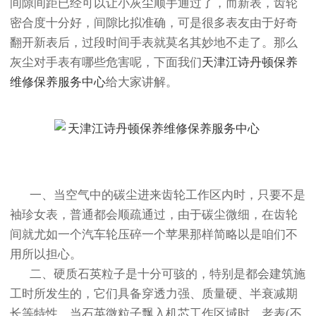
间隙间距已经可以让小灰尘顺手通过了，而新表，齿轮
密合度十分好，间隙比拟准确，可是很多表友由于好奇
翻开新表后，过段时间手表就莫名其妙地不走了。那么
灰尘对手表有哪些危害呢，下面我们
天津江诗丹顿保养
维修保养服务中心
给大家讲解。
一、当空气中的碳尘进来齿轮工作区内时，只要不是
袖珍女表，普通都会顺疏通过，由于碳尘微细，在齿轮
间就尤如一个汽车轮压碎一个苹果那样简略以是咱们不
用所以担心。
二、硬质石英粒子是十分可骇的，特别是都会建筑施
工时所发生的，它们具备穿透力强、质量硬、半衰减期
长等特性，当石英微粒子飘入机芯工作区域时，老表(不