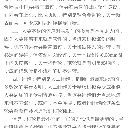
含怀表和钟)会将其碾过，但会在齿轮的截面留住陈迹，
并附着在上头，比拟执拗，特别是铜合金齿轮，关于新
表而言，可变成间隙性停摆等症状。
三、人类本身的体屑对表发生的损害是不算太大的，
因为人类体屑本来就是软性的，当进来机械部份的时
候，机芯的运行会照常碾过，关于擒纵体系的运转，有
必定的障碍，但依然可以经过，关于直径到达0.08mm阁
下的头皮屑时，关于秒针轮，拖轮轴是有明显影响的，
变成的结果便是不流利的机器运转。
四、纤维：特别是人工纤维，是咱们最需求忌讳的，
多数次的实行表明，人工纤维关于精密机械会变成相似
人类病症的潜伏期普通可骇，当这类纤维悄无声息地进
来机芯内部时，或许，不会停摆，或者说纤维经过条盒
轮会渐渐奇妙地通报到秒轮轴上。
但是，秒轮是最不幸的，它的力气也是最薄弱的，当
纤维纠葛上了秒轴，机芯能源就会逐步出现少许奇异的