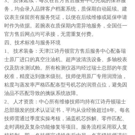
3、 质保延续：每次在官方售后服务中心完成的保养服
务，均会录入品牌客户档案系统，质保期自动延续。建
议表主保留所有服务凭证，以便在后续维修或延保申请
时作为依据。若腕表在质保期内需异地服务，全国任一
官方售后网点均可承接，无需重复付费。
四、技术标准与服务环境
1、 技术装备：天津江诗丹顿官方售后服务中心配备瑞
士原厂进口的真空注油机、超声波清洗设备、多轴校表
仪及防水测试舱。所有检测仪器均经过瑞士总部的年度
校准，精度达到微米级别。技师使用原厂专用润滑油，
粘度与蒸发率严格匹配各型号机芯的润滑点位，避免因
油品不匹配导致的擒纵系统故障。
2、 人才资质：中心所有维修技师均持有江诗丹顿瑞士
总部颁发的技术认证证书，平均从业经验超过8年。每名
技师需通过季度实操考核，涵盖机芯拆解、零件匹配、
走时调校及复杂功能修复等项目。服务流程采用双人复