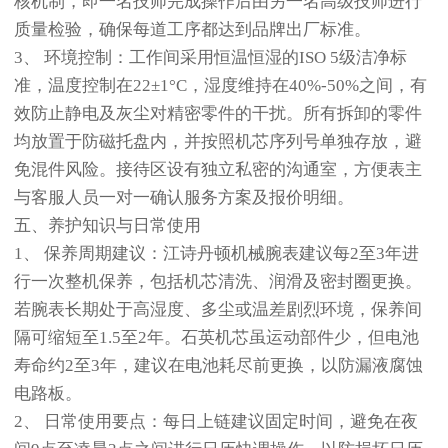
核机制，即一名技师完成操作后由另一名高级技师进行
质量检验，确保每道工序都达到品牌出厂标准。
3、 环境控制：工作间采用恒温恒湿的ISO 5级洁净标
准，温度控制在22±1°C，湿度维持在40%-50%之间，有
效防止静电及灰尘对精密零件的干扰。所有拆卸的零件
均放置于防磁托盘内，并按照机芯序列号单独存放，避
免混件风险。接待区设有独立私密的沟通室，方便表主
与客服人员一对一确认服务方案及报价明细。
五、养护知识与日常使用
1、 保养周期建议：江诗丹顿机械腕表建议每2至3年进
行一次整机保养，包括机芯清洗、润滑及密封圈更换。
若腕表长期处于高湿度、多尘或温差剧烈环境，保养间
隔可缩短至1.5至2年。石英机芯虽运动部件少，但电池
寿命约2至3年，建议在电池耗尽前更换，以防漏液腐蚀
电路板。
2、 日常使用要点：每日上链建议固定时间，避免在夜