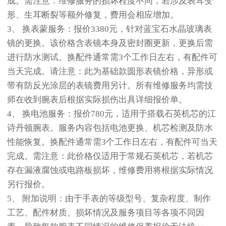
成。需注意：维修服务的损坏程度不同，若涉及表耳变
形、生耳断裂等额外修复，费用会相应增加。
3、 换表蒙服务：报价3380元，针对蓝宝石水晶玻璃表
镜的更换。该价格含表镜本身及密封圈更新，更换后需
进行防水测试。换配件通常需3个工作日左右，有配件可
当天完成。请注意：此为基础款圆形表镜价格，异形或
带有防反光涂层的表镜费用另计。所有维修服务均需技
师在收到腕表后根据实际损伤出具详细报价单。
4、 换电池服务：报价780元，适用于搭载石英机芯的江
诗丹顿腕表。服务内容包括电池更换、机芯检测及防水
性能恢复。换配件通常需3个工作日左右，有配件可当天
完成。需注意：此价格仅适用于常规石英机芯，若机芯
存在漏液腐蚀或电路板损坏，维修费用将根据实际情况
另行报价。
5、 附加说明：由于手表的等级型号、复杂程度、制作
工艺、配件材质、损坏情况及服务项目等各项不同因