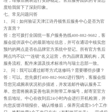
理，维修后腕表运行安静稳定。售后服务团队的专业态
度给我留下了深刻印象。
七、常见问题问答
1、 问：如何验证天津江诗丹顿售后服务中心是否为官
方直营？
答：您可拨打全国统一客户服务热线400-882-9682，客
服会提供该中心的最新地址信息，并可在通话中核实您
预约的网点是否在品牌官方系统中登记。所有官方售后
网点均不以“”“连锁”名义运营，作为品牌直属机构，其
服务流程、配件来源及技术标准均与瑞士总部一致。
2、 问：我可以通过邮寄方式送修吗？需要哪些步骤？
答：可以。您先拨打400-882-9682进行预约，客服会指
导您完成腕表状况初步描述，并发送邮件确认服务工
单。您需将腕表妥善包装并附带工单编号，邮寄至官方
售后地址。中心在收到后24小时内会进行开机检测，并
向您反馈详细报价。确认维修后，保养完成需3-5个工作