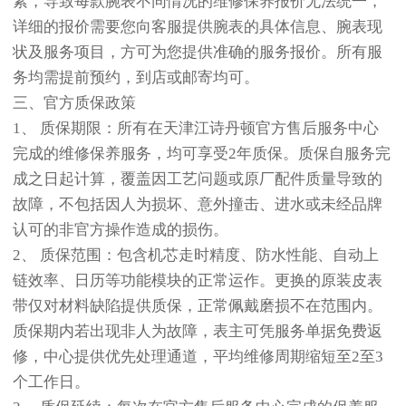
素，导致每款腕表不同情况的维修保养报价无法统一，
详细的报价需要您向客服提供腕表的具体信息、腕表现
状及服务项目，方可为您提供准确的服务报价。所有服
务均需提前预约，到店或邮寄均可。
三、官方质保政策
1、 质保期限：所有在天津江诗丹顿官方售后服务中心
完成的维修保养服务，均可享受2年质保。质保自服务完
成之日起计算，覆盖因工艺问题或原厂配件质量导致的
故障，不包括因人为损坏、意外撞击、进水或未经品牌
认可的非官方操作造成的损伤。
2、 质保范围：包含机芯走时精度、防水性能、自动上
链效率、日历等功能模块的正常运作。更换的原装皮表
带仅对材料缺陷提供质保，正常佩戴磨损不在范围内。
质保期内若出现非人为故障，表主可凭服务单据免费返
修，中心提供优先处理通道，平均维修周期缩短至2至3
个工作日。