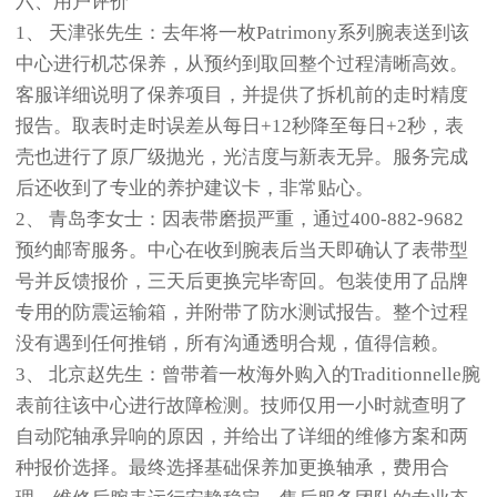
六、用户评价
1、 天津张先生：去年将一枚Patrimony系列腕表送到该
中心进行机芯保养，从预约到取回整个过程清晰高效。
客服详细说明了保养项目，并提供了拆机前的走时精度
报告。取表时走时误差从每日+12秒降至每日+2秒，表
壳也进行了原厂级抛光，光洁度与新表无异。服务完成
后还收到了专业的养护建议卡，非常贴心。
2、 青岛李女士：因表带磨损严重，通过400-882-9682
预约邮寄服务。中心在收到腕表后当天即确认了表带型
号并反馈报价，三天后更换完毕寄回。包装使用了品牌
专用的防震运输箱，并附带了防水测试报告。整个过程
没有遇到任何推销，所有沟通透明合规，值得信赖。
3、 北京赵先生：曾带着一枚海外购入的Traditionnelle腕
表前往该中心进行故障检测。技师仅用一小时就查明了
自动陀轴承异响的原因，并给出了详细的维修方案和两
种报价选择。最终选择基础保养加更换轴承，费用合