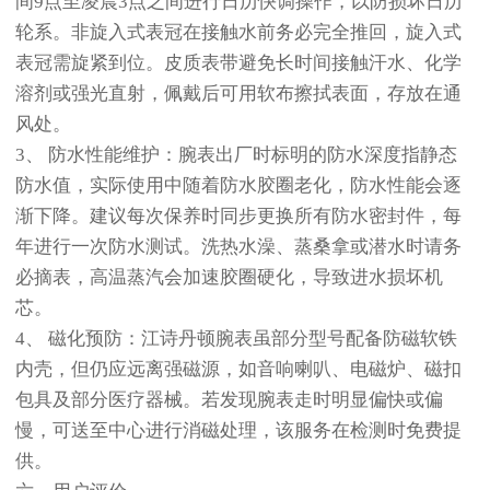
间9点至凌晨3点之间进行日历快调操作，以防损坏日历
轮系。非旋入式表冠在接触水前务必完全推回，旋入式
表冠需旋紧到位。皮质表带避免长时间接触汗水、化学
溶剂或强光直射，佩戴后可用软布擦拭表面，存放在通
风处。
3、 防水性能维护：腕表出厂时标明的防水深度指静态
防水值，实际使用中随着防水胶圈老化，防水性能会逐
渐下降。建议每次保养时同步更换所有防水密封件，每
年进行一次防水测试。洗热水澡、蒸桑拿或潜水时请务
必摘表，高温蒸汽会加速胶圈硬化，导致进水损坏机
芯。
4、 磁化预防：江诗丹顿腕表虽部分型号配备防磁软铁
内壳，但仍应远离强磁源，如音响喇叭、电磁炉、磁扣
包具及部分医疗器械。若发现腕表走时明显偏快或偏
慢，可送至中心进行消磁处理，该服务在检测时免费提
供。