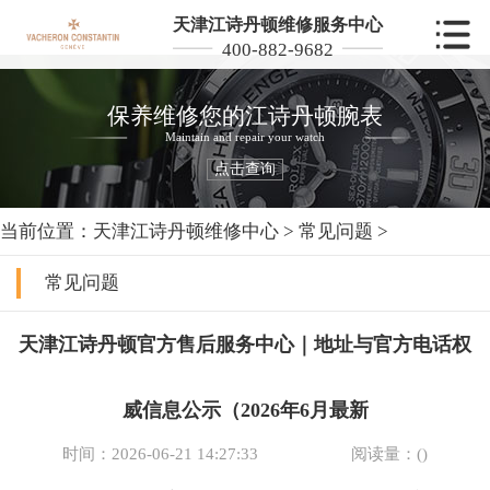
天津江诗丹顿维修服务中心
400-882-9682
保养维修您的江诗丹顿腕表
Maintain and repair your watch
点击查询
当前位置：
天津江诗丹顿维修中心
>
常见问题
>
常见问题
天津江诗丹顿官方售后服务中心｜地址与官方电话权
威信息公示（2026年6月最新
时间：2026-06-21 14:27:33
阅读量：(
)