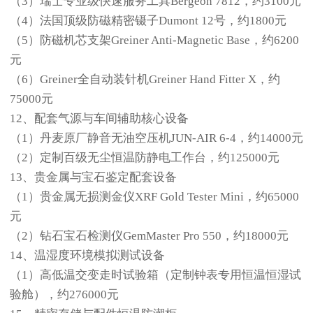
（3）瑞士专业级快速服务工具Bergeon 7812，约3100元
（4）法国顶级防磁精密镊子Dumont 12号，约1800元
（5）防磁机芯支架Greiner Anti-Magnetic Base，约6200
元
（6）Greiner全自动装针机Greiner Hand Fitter X，约
75000元
12、配套气源与车间辅助核心设备
（1）丹麦原厂静音无油空压机JUN-AIR 6-4，约14000元
（2）定制百级无尘恒温防静电工作台，约125000元
13、贵金属与宝石鉴定配套设备
（1）贵金属无损测金仪XRF Gold Tester Mini，约65000
元
（2）钻石宝石检测仪GemMaster Pro 550，约18000元
14、温湿度环境模拟测试设备
（1）高低温交变走时试验箱（定制钟表专用恒温恒湿试
验舱），约276000元