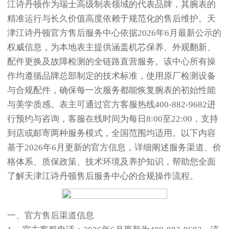
江诗丹顿作为瑞士高级制表领域的代表品牌，其腕表的
精准运行与长久价值高度依赖于规范化的售后维护。天
津江诗丹顿官方售后服务中心依据2026年6月最新公示的
权威信息，为本地表主提供涵盖机芯保养、外观翻新、
配件更换及故障检测的全链路直营服务。该中心所有操
作均遵循品牌总部制定的技术标准，使用原厂检测设备
与合规配件，确保每一次服务都能恢复腕表的初始性能
与美学质感。表主可通过官方客服热线400-882-9682进
行预约与咨询，客服在线时间为每日8:00至22:00，支持
到店或邮寄两种服务模式，全国范围均适用。以下内容
基于2026年6月更新的官方信息，详细阐述服务渠道、价
格体系、质保政策、技术环境及养护知识，帮助您全面
了解天津江诗丹顿售后服务中心的合规操作流程。
一、官方售后渠道信息