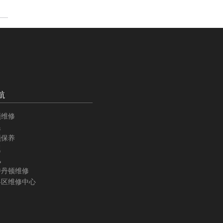
航
顿维修
换
顿保养
题
讯
诗丹顿维修
各区维修中心